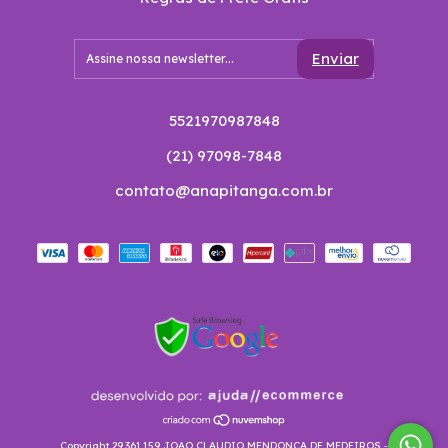
5521970987848
(21) 97098-7848
contato@anapitanga.com.br
Copyright 29.361.159 JOAO CLAUDIO MENDONCA DE MEDEIROS -