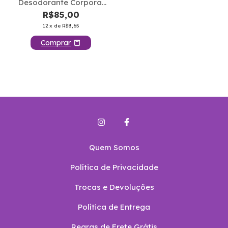
Desodorante Corporal
Nativa Spa Ameixa
R$85,00
Negra 400ml
12
x de
R$8,65
Quem Somos
Política de Privacidade
Trocas e Devoluções
Política de Entrega
Regras de Frete Grátis