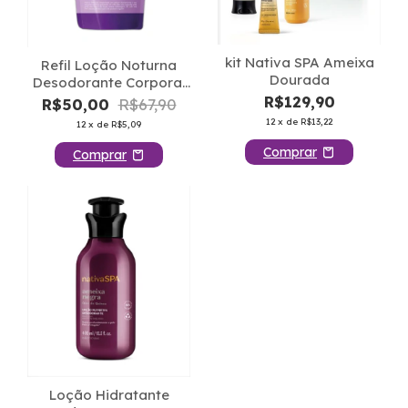
kit Nativa SPA Ameixa
Refil Loção Noturna
Dourada
Desodorante Corporal
Nativa SPA Orquídea
R$129,90
R$50,00
R$67,90
Noire 350ml
12
x de
R$13,22
12
x de
R$5,09
Loção Hidratante